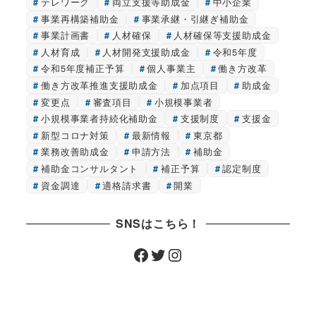
テレワーク
両立支援等助成金
中小企業
事業再構築補助金
事業承継・引継ぎ補助金
事業計画書
人材確保
人材確保等支援助成金
人材育成
人材開発支援助成金
令和5年度
令和5年度補正予算
個人事業主
働き方改革
働き方改革推進支援助成金
加点項目
助成金
変更点
審査項目
小規模事業者
小規模事業者持続化補助金
支援制度
支援金
新型コロナ対策
最新情報
東京都
業務改善助成金
申請方法
補助金
補助金コンサルタント
補正予算
認定制度
資金調達
適格請求書
開業
SNSはこちら！
Facebook
Twitter
Instagram