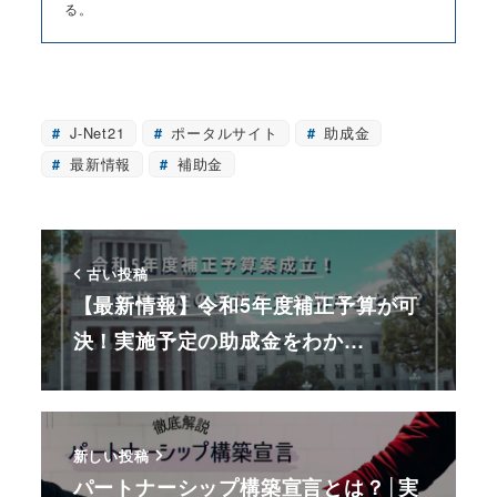
る。
J-Net21
ポータルサイト
助成金
最新情報
補助金
古い投稿
【最新情報】令和5年度補正予算が可
決！実施予定の助成金をわか…
新しい投稿
パートナーシップ構築宣言とは？│実