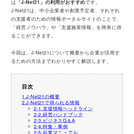
は
「J-Net21」の利用がおすすめ
です。
J-Net21は、中小企業者や創業予定者、それぞれ
の支援者のための情報ポータルサイトのことで、
「経営ノウハウ」や「支援施策情報」を簡単に得
ることができます。
今回は、J-Net21について概要から企業が活用す
るための方法までわかりやすく解説します。
目次
1.J-Net21の概要
2.J-Net21で得られる情報
2-1.支援情報ヘッドライン
2-2.経営ハンドブック
2-3.ビジネスQ＆A
2-4.特集・事例
2-5.起業マニュアル