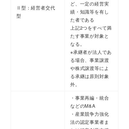
ど、一定の経営実
Ⅱ型：経営者交代
績・知識等を有し
型
た者である
上記2つをすべて満
たす事業が対象と
なる。
※承継者が法人であ
る場合、事業譲渡
や株式譲渡等によ
る承継は原則対象
外。
・事業再編・統合
などのM&A
・産業競争力強化
法の認定事業者ま