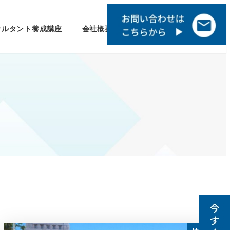
サルタント養成講座
会社概要