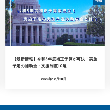
情報
【最新情報】令和5年度補正予算が可決！実施
予定の補助金・支援制度10選
2023年12月28日