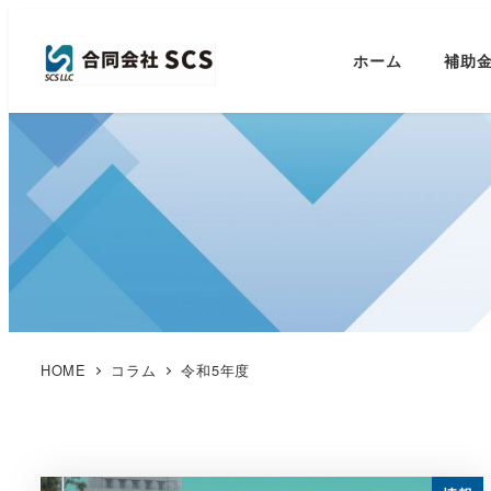
ホーム
補助
HOME
コラム
令和5年度