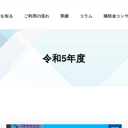
金を知る
ご利用の流れ
実績
コラム
補助金コン
令和5年度