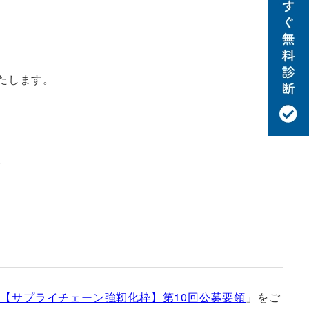
たします。
。
【サプライチェーン強靭化枠】第10回公募要領
」をご